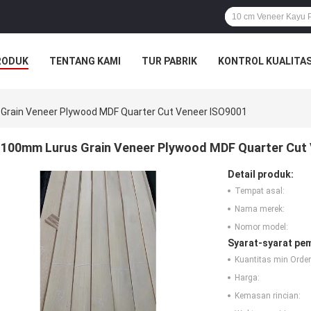
RODUK
TENTANG KAMI
TUR PABRIK
KONTROL KUALITA
Grain Veneer Plywood MDF Quarter Cut Veneer ISO9001
100mm Lurus Grain Veneer Plywood MDF Quarter Cut
Detail produk:
Tempat asal:
Nama merek:
Nomor model:
Syarat-syarat pe
Kuantitas min Order
Harga:
Kemasan rincian: