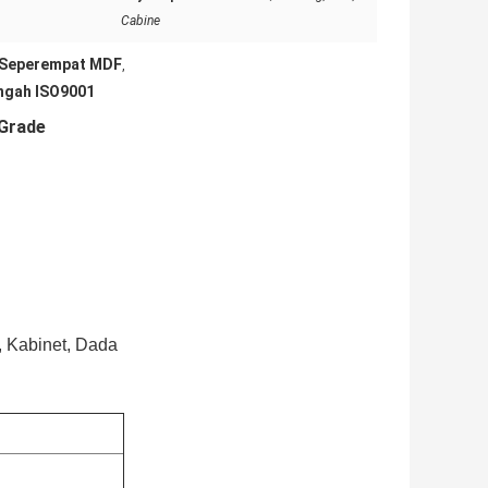
Cabine
 Seperempat MDF
,
ngah ISO9001
 Grade
, Kabinet, Dada