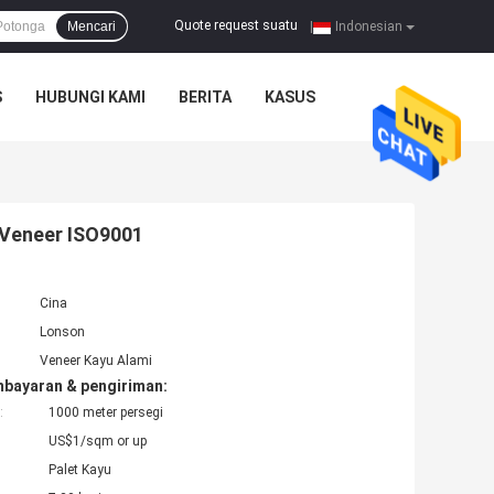
Quote request suatu
Mencari
|
Indonesian
S
HUBUNGI KAMI
BERITA
KASUS
 Veneer ISO9001
Cina
Lonson
Veneer Kayu Alami
mbayaran & pengiriman:
:
1000 meter persegi
US$1/sqm or up
Palet Kayu