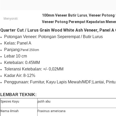
100mm Veneer Butir Lurus
Veneer Potong
,
Menyoroti:
Veneer Potong Perempat Kepadatan Mene
Quarter Cut / Lurus Grain Wood White Ash Veneer, Panel A
Potongan Veneer: Potongan Seperempat / Butir Lurus
Kelas: Panel A
Panjang:
Panel 250cm
Lebar 10 cm
Ketebalan: 0.45MM
Toleransi Ketebalan: +/- 0,02MM
Kadar Air: 8-12%
Penggunaan: Furnitur, Kayu Lapis Mewah/MDF;Lantai, Pintu
LEMBAR TEKNIK:
Spesies Kayu
putih abu
Nama ilmiah
Fraxinus americana