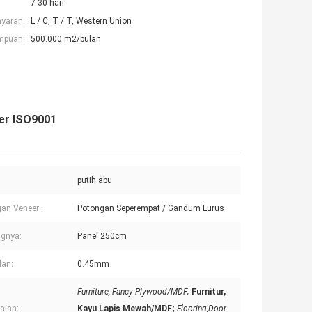
7-30 hari
ayaran:
L / C, T / T, Western Union
mpuan:
500.000 m2/bulan
er ISO9001
putih abu
an Veneer:
Potongan Seperempat / Gandum Lurus
ngnya:
Panel 250cm
lan:
0.45mm
Furniture, Fancy Plywood/MDF;
Furnitur,
aian:
Kayu Lapis Mewah/MDF;
Flooring,Door,