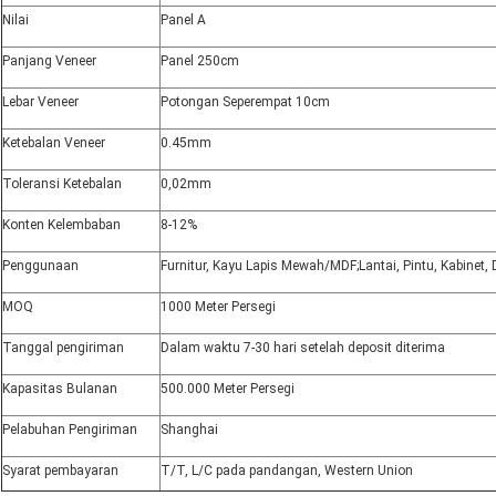
Nilai
Panel A
Panjang Veneer
Panel 250cm
Lebar Veneer
Potongan Seperempat 10cm
Ketebalan Veneer
0.45mm
Toleransi Ketebalan
0,02mm
Konten Kelembaban
8-12%
Penggunaan
Furnitur, Kayu Lapis Mewah/MDF;Lantai, Pintu, Kabinet,
MOQ
1000 Meter Persegi
Tanggal pengiriman
Dalam waktu 7-30 hari setelah deposit diterima
Kapasitas Bulanan
500.000 Meter Persegi
Pelabuhan Pengiriman
Shanghai
Syarat pembayaran
T/T, L/C pada pandangan, Western Union