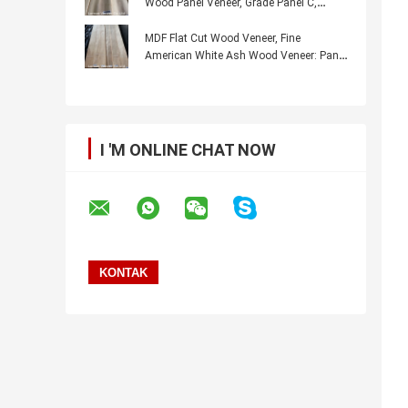
Wood Panel Veneer, Grade Panel C,
Toleransi Ketebalan +/- 0.02MM
MDF Flat Cut Wood Veneer, Fine
American White Ash Wood Veneer: Panel
B, Separuh Potongan, Ketebalan 0,45 mm
I 'M ONLINE CHAT NOW