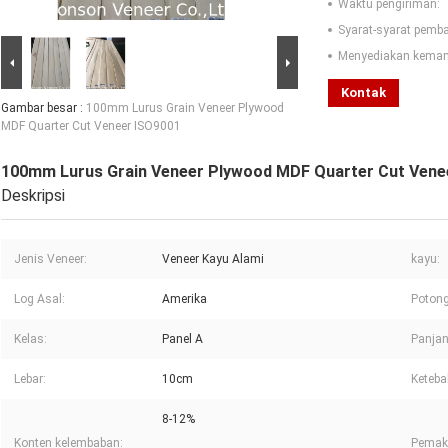
Waktu pengiriman:
Syarat-syarat pemb
Menyediakan kema
Kontak
Gambar besar :
100mm Lurus Grain Veneer Plywood
MDF Quarter Cut Veneer ISO9001
100mm Lurus Grain Veneer Plywood MDF Quarter Cut Vene
Deskripsi
Jenis Veneer:
Veneer Kayu Alami
kayu:
Log Asal:
Amerika
Potong
Kelas:
Panel A
Panja
Lebar:
10cm
Keteba
8-12%
Konten kelembaban:
Pemak