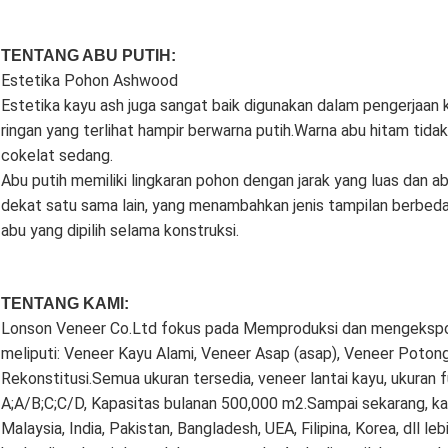
TENTANG ABU PUTIH:
Estetika Pohon Ashwood
Estetika kayu ash juga sangat baik digunakan dalam pengerjaan kayu
ringan yang terlihat hampir berwarna putih.Warna abu hitam tidak
cokelat sedang.
Abu putih memiliki lingkaran pohon dengan jarak yang luas dan ab
dekat satu sama lain, yang menambahkan jenis tampilan berbeda 
abu yang dipilih selama konstruksi.
TENTANG KAMI:
Lonson Veneer Co.Ltd fokus pada Memproduksi dan mengekspor
meliputi: Veneer Kayu Alami, Veneer Asap (asap), Veneer Potong
Rekonstitusi.Semua ukuran tersedia, veneer lantai kayu, ukuran fu
A;A/B;C;C/D, Kapasitas bulanan 500,000 m2.Sampai sekarang, k
Malaysia, India, Pakistan, Bangladesh, UEA, Filipina, Korea, dll l