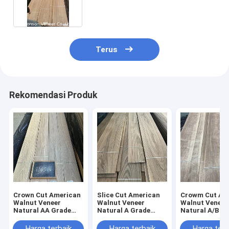
Potongan Datar CE
Terus
Rekomendasi Produk
Crown Cut American
Slice Cut American
Crowm Cut Am
Walnut Veneer
Walnut Veneer
Walnut Veneer
Natural AA Grade
Natural A Grade
Natural A/B G
Ketebalan 0,42mm
Ketebalan 2mm
Ketebalan 0,
Warna ringan
Pintu Lantai
Harga terbaik
Harga terbaik
Harga terb