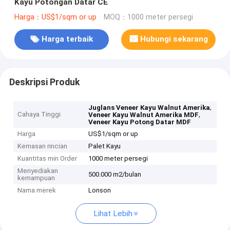
Kayu Potongan Datar CE
Harga：US$1/sqm or up
MOQ：1000 meter persegi
Harga terbaik
Hubungi sekarang
Deskripsi Produk
,
Juglans Veneer Kayu Walnut Amerika
Cahaya Tinggi
,
Veneer Kayu Walnut Amerika MDF
Veneer Kayu Potong Datar MDF
Harga
US$1/sqm or up
Kemasan rincian
Palet Kayu
Kuantitas min Order
1000 meter persegi
Menyediakan
500.000 m2/bulan
kemampuan
Nama merek
Lonson
Lihat Lebih