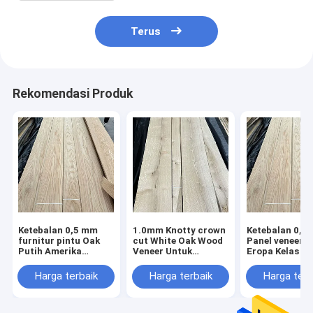
Terus
Rekomendasi Produk
Ketebalan 0,5 mm
1.0mm Knotty crown
Ketebalan 0,
furnitur pintu Oak
cut White Oak Wood
Panel veneer e
Putih Amerika
Veneer Untuk
Eropa Kelas A
Furnitur AA
furnitur gaya
yang sangat b
pedesaan
Harga terbaik
Harga terbaik
Harga terb