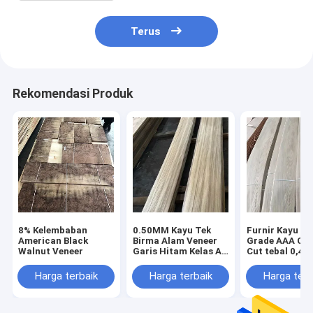
Terus
Rekomendasi Produk
8% Kelembaban
0.50MM Kayu Tek
Furnir Kayu El
American Black
Birma Alam Veneer
Grade AAA Cr
Walnut Veneer
Garis Hitam Kelas AB
Cut tebal 0,4
Cabinet Penggunaan
Harga terbaik
Harga terbaik
Harga terb