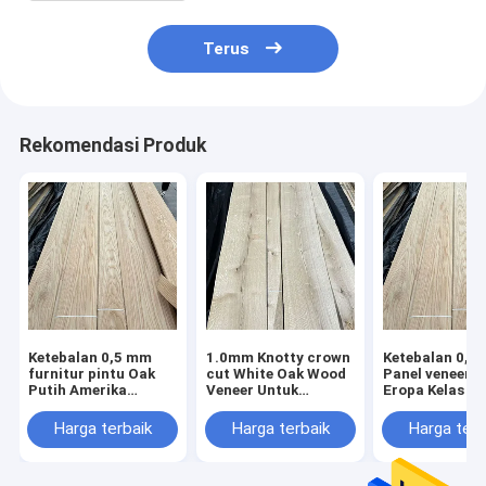
Terus
Rekomendasi Produk
Ketebalan 0,5 mm
1.0mm Knotty crown
Ketebalan 0,
furnitur pintu Oak
cut White Oak Wood
Panel veneer e
Putih Amerika
Veneer Untuk
Eropa Kelas A
Furnitur AA
furnitur gaya
yang sangat b
pedesaan
Harga terbaik
Harga terbaik
Harga terb