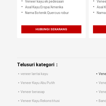
Veneer kayu:ek pedesaan
Venee
Asal Kayu:Eropa/Amerika
Asal 
Nama Botenik:Quercus robur
Nama 
HUBUNGI SEKARANG
Telusuri kategori：
veneer lantai kayu
Vene
Veneer Kayu Abu Putih
Vene
Veneer berasap
Vene
Veneer Kayu Rekonstitusi
Band