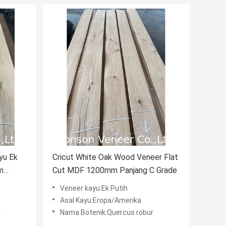
yu Ek
Cricut White Oak Wood Veneer Flat
m
Cut MDF 1200mm Panjang C Grade
Veneer kayu:Ek Putih
Asal Kayu:Eropa/Amerika
r
Nama Botenik:Quercus robur