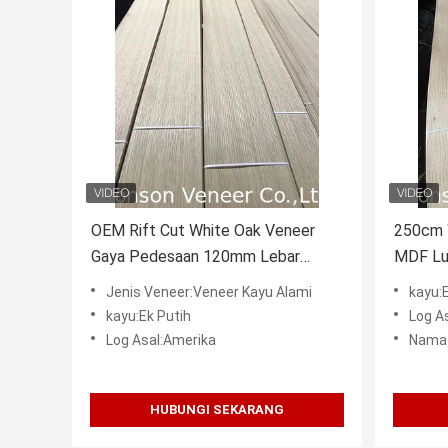
OEM Rift Cut White Oak Veneer
250cm 
Gaya Pedesaan 120mm Lebar
MDF Lur
ISO9001
Jenis Veneer:Veneer Kayu Alami
kayu:
kayu:Ek Putih
Log A
Log Asal:Amerika
Nama 
HUBUNGI SEKARANG