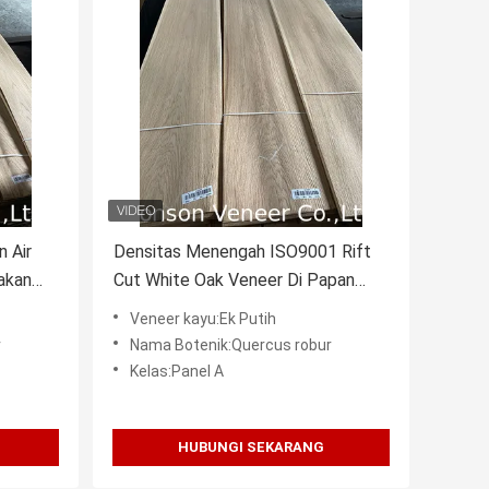
 Air
Densitas Menengah ISO9001 Rift
akan
Cut White Oak Veneer Di Papan
Partikel
Veneer kayu:Ek Putih
r
Nama Botenik:Quercus robur
Kelas:Panel A
HUBUNGI SEKARANG