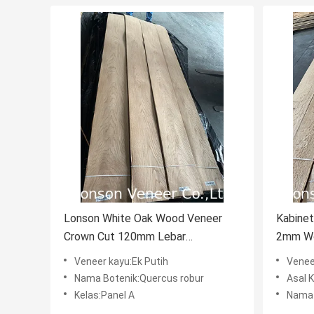
Lonson White Oak Wood Veneer
Kabinet
Crown Cut 120mm Lebar
2mm Wo
Penggunaan Lantai OEM
Medium
Veneer kayu:Ek Putih
Venee
Nama Botenik:Quercus robur
Asal 
Kelas:Panel A
Nama 