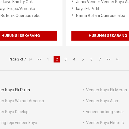
r kayu:Knotty Oak
Jenis Veneer:Veneer Kayu A
Kayu:Eropa/Amerika
kayu:Ek Putih
Botenik:Quercus robur
Nama Botani:Quercus alba
HUBUNGI SEKARANG
HUBUNGI SEKARANG
Page 2 of 7
|<
<<
1
2
3
4
5
6
7
>>
>|
er Kayu Ek Putih
Veneer Kayu Ek Merah
er Kayu Walnut Amerika
Veneer Kayu Alami
er Kayu Dicelup
veneer potong kasar
ing tepi veneer kayu
Veneer Kayu Eksotis