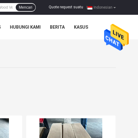
Quote request suatu
Mencari
|
Indonesian
S
HUBUNGI KAMI
BERITA
KASUS