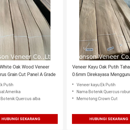
White Oak Wood Veneer
Veneer Kayu Oak Putih Tahan
us Grain Cut Panel A Grade
0.6mm Direkayasa Menggun
ISO9001
Ek Putih
Veneer kayu:Ek Putih
sal:Amerika
Nama Botenik:Quercus robu
Botenik:Quercus alba
Memotong:Crown Cut
HUBUNGI SEKARANG
HUBUNGI SEKARANG