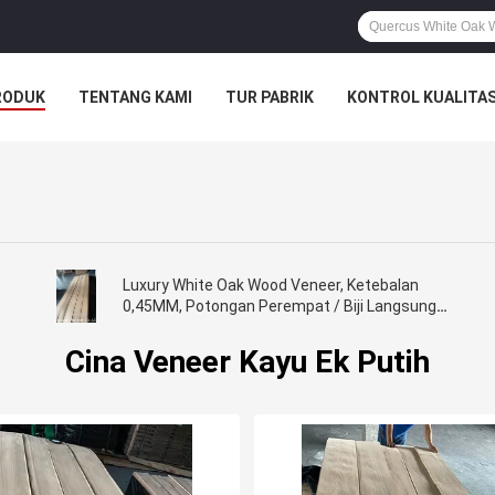
RODUK
TENTANG KAMI
TUR PABRIK
KONTROL KUALITA
Luxury White Oak Wood Veneer, Ketebalan
0,45MM, Potongan Perempat / Biji Langsung,
Untuk Furnitur / Lantai / Pintu / Lemari /
Kustis
Cina Veneer Kayu Ek Putih