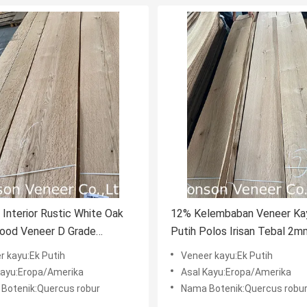
 Interior Rustic White Oak
12% Kelembaban Veneer Ka
od Veneer D Grade
Putih Polos Irisan Tebal 2m
 Density
Direkayasa
r kayu:Ek Putih
Veneer kayu:Ek Putih
Kayu:Eropa/Amerika
Asal Kayu:Eropa/Amerika
Botenik:Quercus robur
Nama Botenik:Quercus robu